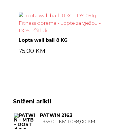
Lopta wall ball 8 KG
75,00
KM
Sniženi arikli
PATWIN 2163
Izvorna
Trenutna
1.335,00
KM
1.068,00
KM