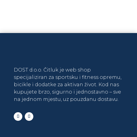
Na zalihi
DODAJ U KOŠARICU
DOST d.o.o. Čitluk je web shop
specijaliziran za sportsku i fitness opremu,
bicikle i dodatke za aktivan život. Kod nas
kupujete brzo, sigurno i jednostavno – sve
na jednom mjestu, uz pouzdanu dostavu.