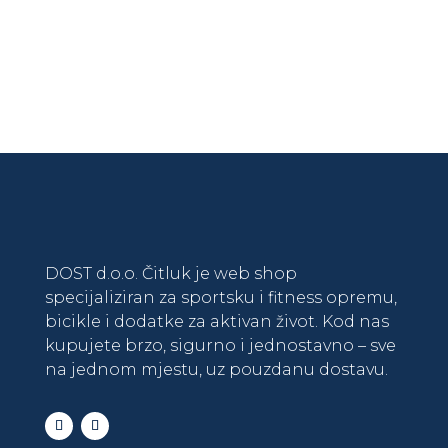
N
U
A
T
C
N
I
A
J
C
E
I
N
J
A
E
B
N
I
A
L
J
DOST d.o.o. Čitluk je web shop
A
E
specijaliziran za sportsku i fitness opremu,
J
:
bicikle i dodatke za aktivan život. Kod nas
E
7
kupujete brzo, sigurno i jednostavno – sve
:
7
na jednom mjestu, uz pouzdanu dostavu.
9
8
1
,
5
0