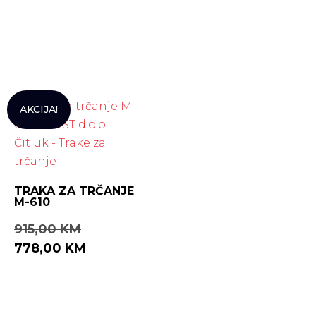
AKCIJA!
TRAKA ZA TRČANJE
M-610
I
915,00
KM
Z
T
778,00
KM
V
R
O
E
R
N