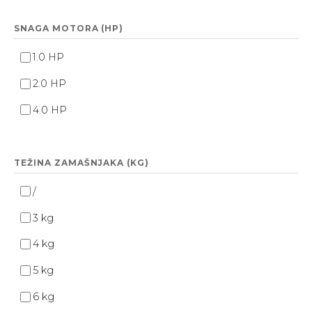
SNAGA MOTORA (HP)
1.0 HP
2.0 HP
4.0 HP
TEŽINA ZAMAŠNJAKA (KG)
/
3 kg
4 kg
5 kg
6 kg