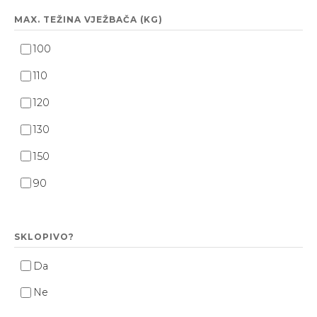
MAX. TEŽINA VJEŽBAČA (KG)
100
110
120
130
150
90
SKLOPIVO?
Da
Ne