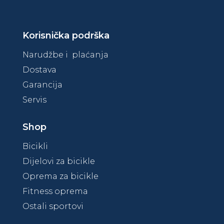
,
0
0
Korisnička podrška
0
K
M
Narudžbe i plaćanja
K
.
Dostava
M
Garancija
.
Servis
Shop
Bicikli
Dijelovi za bicikle
Oprema za bicikle
Fitness oprema
Ostali sportovi