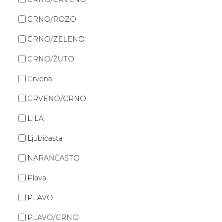
CRNO/ROZO
CRNO/ZELENO
CRNO/ŽUTO
Crvena
CRVENO/CRNO
LILA
Ljubičasta
NARANČASTO
Plava
PLAVO
PLAVO/CRNO