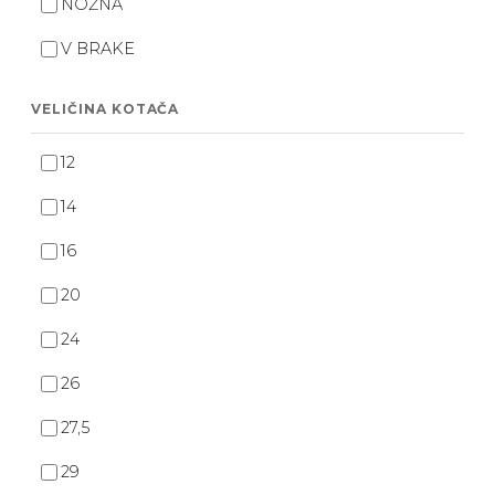
NOŽNA
V BRAKE
VELIČINA KOTAČA
12
14
16
20
24
26
27,5
29