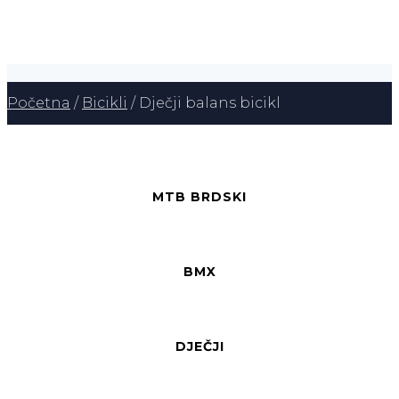
Početna
/
Bicikli
/ Dječji balans bicikl
MTB BRDSKI
BMX
DJEČJI