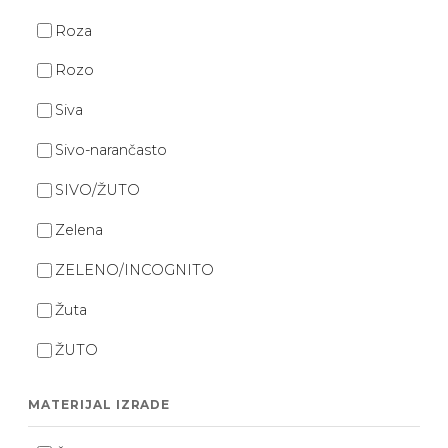
Roza
Rozo
Siva
Sivo-narančasto
SIVO/ŽUTO
Zelena
ZELENO/INCOGNITO
Žuta
ŽUTO
MATERIJAL IZRADE