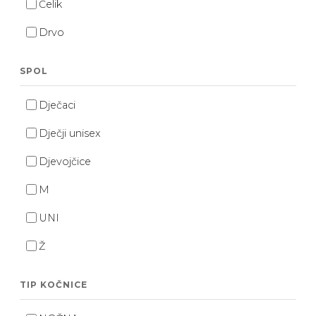
Čelik
Drvo
SPOL
Dječaci
Dječji unisex
Djevojčice
M
UNI
Ž
TIP KOČNICE