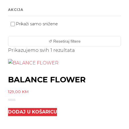
AKCIJA
Prikaži samo snižene
↺ Resetiraj filtere
Prikazujemo svih 1 rezultata
BALANCE FLOWER
129,00
KM
0
out
DODAJ U KOŠARICU
of
5