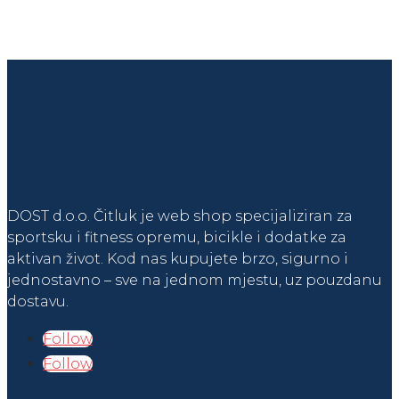
DOST d.o.o. Čitluk je web shop specijaliziran za
sportsku i fitness opremu, bicikle i dodatke za
aktivan život. Kod nas kupujete brzo, sigurno i
jednostavno – sve na jednom mjestu, uz pouzdanu
dostavu.
Follow
Follow