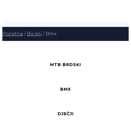
Početna
/
Bicikli
/ Bmx
MTB BRDSKI
BMX
DJEČJI