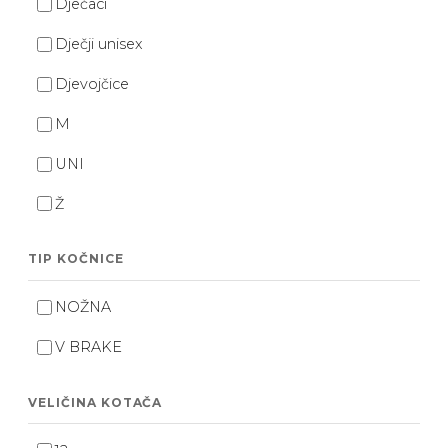
Dječaci
Dječji unisex
Djevojčice
M
UNI
Ž
TIP KOČNICE
NOŽNA
V BRAKE
VELIČINA KOTAČA