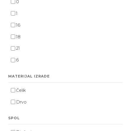
0
1
16
18
21
6
MATERIJAL IZRADE
Čelik
Drvo
SPOL