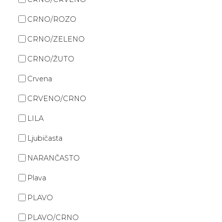
CRNO/ROZO
CRNO/ZELENO
CRNO/ŽUTO
Crvena
CRVENO/CRNO
LILA
Ljubičasta
NARANČASTO
Plava
PLAVO
PLAVO/CRNO