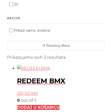
20
AKCIJA
Prikaži samo snižene
↺ Resetiraj filtere
Prikazujemo svih 3 rezultata
REDEEM BMX
259,00
KM
0
out of 5
DODAJ U KOŠARICU