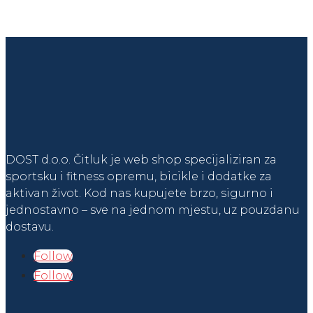
DOST d.o.o. Čitluk je web shop specijaliziran za
sportsku i fitness opremu, bicikle i dodatke za
aktivan život. Kod nas kupujete brzo, sigurno i
jednostavno – sve na jednom mjestu, uz pouzdanu
dostavu.
Follow
Follow