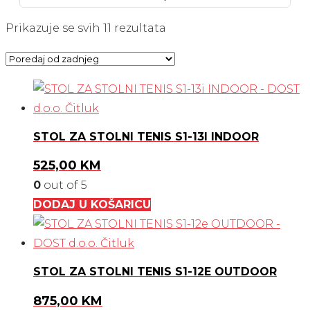
Poredano
Prikazuje se svih 11 rezultata
po
najnovijem
STOL ZA STOLNI TENIS S1-13I INDOOR
525,00
KM
0
out of 5
DODAJ U KOŠARICU
STOL ZA STOLNI TENIS S1-12E OUTDOOR
875,00
KM