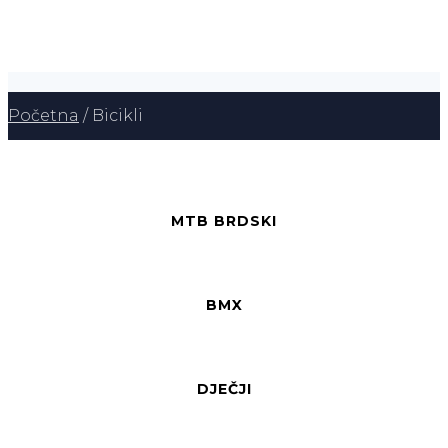
Početna
/ Bicikli
MTB BRDSKI
BMX
DJEČJI