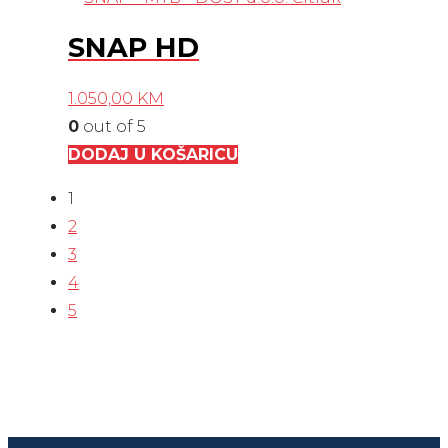
SNAP HD
1.050,00
KM
0
out of 5
DODAJ U KOŠARICU
1
2
3
4
5