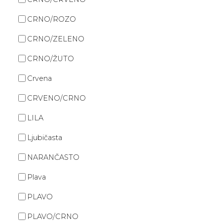
CRNO/ROZO
CRNO/ZELENO
CRNO/ŽUTO
Crvena
CRVENO/CRNO
LILA
Ljubičasta
NARANČASTO
Plava
PLAVO
PLAVO/CRNO