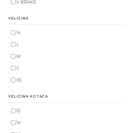
V BRAKE
VELIČINA
14
L
M
S
XS
VELIČINA KOTAČA
12
14