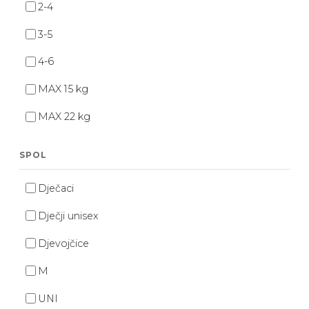
2-4
3-5
4-6
MAX 15 kg
MAX 22 kg
SPOL
Dječaci
Dječji unisex
Djevojčice
M
UNI