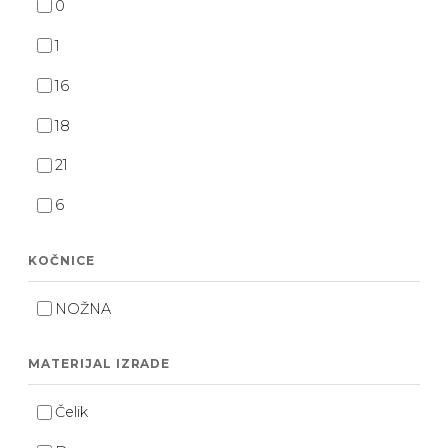
0
1
16
18
21
6
KOČNICE
NOŽNA
MATERIJAL IZRADE
Čelik