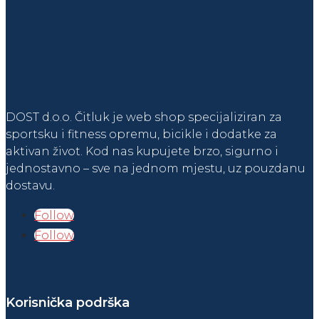
DOST d.o.o. Čitluk je web shop specijaliziran za
sportsku i fitness opremu, bicikle i dodatke za
aktivan život. Kod nas kupujete brzo, sigurno i
jednostavno – sve na jednom mjestu, uz pouzdanu
dostavu.
Follow
Follow
Korisnička podrška