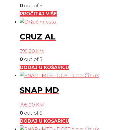
0
out of 5
PROČITAJ VIŠE
CRUZ AL
599,00
KM
0
out of 5
DODAJ U KOŠARICU
SNAP MD
795,00
KM
0
out of 5
DODAJ U KOŠARICU