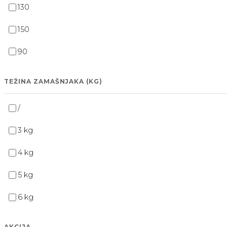
130
150
90
TEŽINA ZAMAŠNJAKA (KG)
/
3 kg
4 kg
5 kg
6 kg
AKCIJA