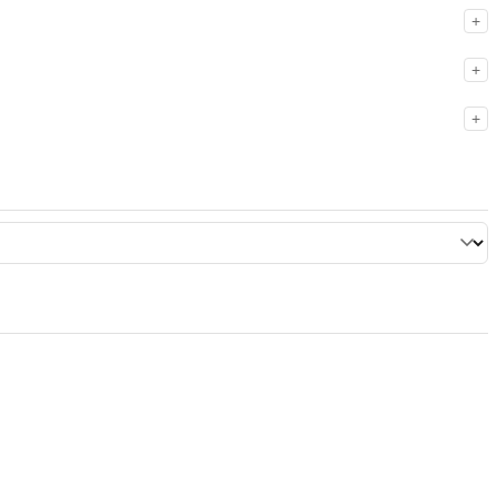
+
+
+