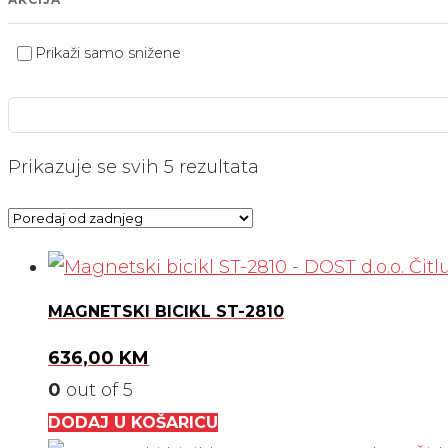
Prikaži samo snižene
Poredano
Prikazuje se svih 5 rezultata
po
najnovijem
MAGNETSKI BICIKL ST-2810
636,00
KM
0
out of 5
DODAJ U KOŠARICU