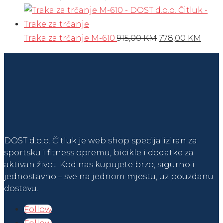
cijena
je:
cijena
1.068,00 KM.
bila
1.335,00 KM.
je:
je:
940,00 KM.
Izvorna
Tren
Traka za trčanje M-610
915,00
KM
778,00
KM
1.175,00 KM.
cijena
cijen
bila
je:
je:
778,0
915,00 KM.
DOST d.o.o. Čitluk je web shop specijaliziran za
sportsku i fitness opremu, bicikle i dodatke za
aktivan život. Kod nas kupujete brzo, sigurno i
jednostavno – sve na jednom mjestu, uz pouzdanu
dostavu.
Follow