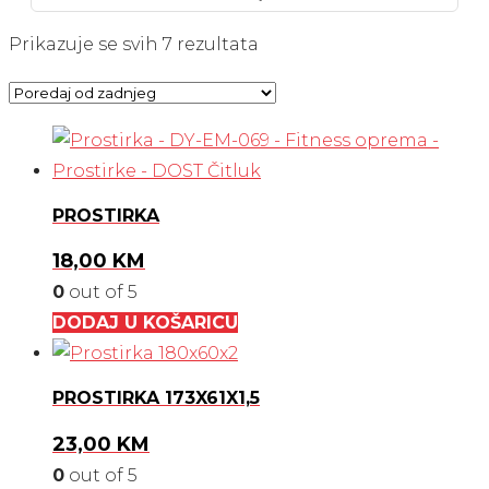
Poredano
Prikazuje se svih 7 rezultata
po
najnovijem
PROSTIRKA
18,00
KM
0
out of 5
DODAJ U KOŠARICU
PROSTIRKA 173X61X1,5
23,00
KM
0
out of 5