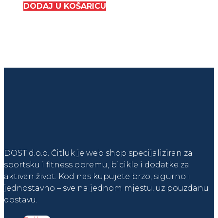
DODAJ U KOŠARICU
DOST d.o.o. Čitluk je web shop specijaliziran za
sportsku i fitness opremu, bicikle i dodatke za
aktivan život. Kod nas kupujete brzo, sigurno i
jednostavno – sve na jednom mjestu, uz pouzdanu
dostavu.