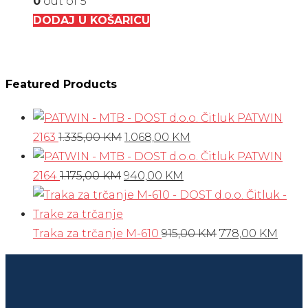
0
out of 5
DODAJ U KOŠARICU
Featured Products
PATWIN
Izvorna
Trenutna
2163
1.335,00
KM
1.068,00
KM
cijena
cijena
PATWIN
Izvorna
bila
Trenutna
je:
2164
1.175,00
KM
940,00
KM
cijena
je:
cijena
1.068,00 KM.
bila
1.335,00 KM.
je:
je:
940,00 KM.
Izvorna
Tren
Traka za trčanje M-610
915,00
KM
778,00
KM
1.175,00 KM.
cijena
cijen
bila
je:
je:
778,0