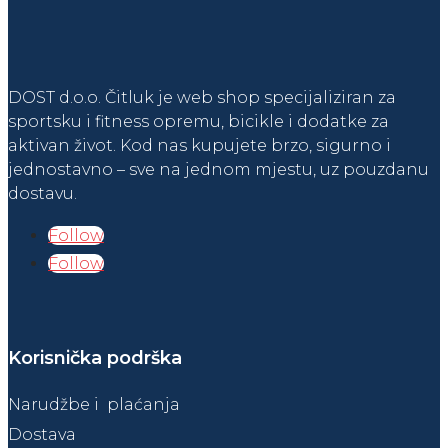
915,00 KM.
DOST d.o.o. Čitluk je web shop specijaliziran za
sportsku i fitness opremu, bicikle i dodatke za
aktivan život. Kod nas kupujete brzo, sigurno i
jednostavno – sve na jednom mjestu, uz pouzdanu
dostavu.
Follow
Follow
Korisnička podrška
Narudžbe i plaćanja
Dostava