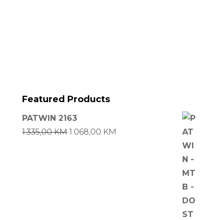
Featured Products
PATWIN 2163
Izvorna
Trenutna
1.335,00
KM
1.068,00
KM
cijena
cijena
bila
je:
je:
1.068,00 KM.
1.335,00 KM.