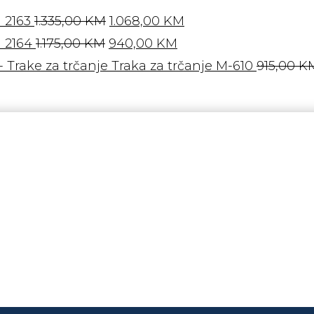
Izvorna
Trenutna
 2163
1.335,00
KM
1.068,00
KM
Izvorna
cijena
Trenutna
cijena
 2164
1.175,00
KM
940,00
KM
cijena
bila
cijena
je:
Traka za trčanje M-610
915,00
K
bila
je:
je:
1.068,00 KM.
je:
1.335,00 KM.
940,00 KM.
1.175,00 KM.