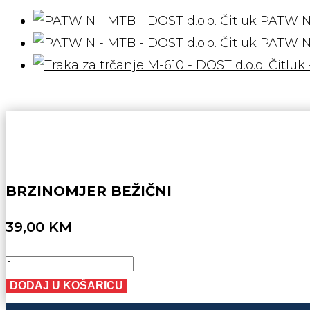
PATWIN
PATWIN
BRZINOMJER BEŽIČNI
39,00
KM
BRZINOMJER
BEŽIČNI
DODAJ U KOŠARICU
količina