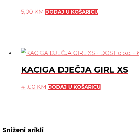
5,00
KM
DODAJ U KOŠARICU
KACIGA DJEČJA GIRL XS
41,00
KM
DODAJ U KOŠARICU
Sniženi arikli