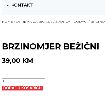
KONTAKT
HOME
/
OPREMA ZA BICIKLE
/
ZVONCA I DODACI
/ BRZINO
BRZINOMJER BEŽIČNI
39,00
KM
BRZINOMJER
BEŽIČNI
DODAJ U KOŠARICU
količina