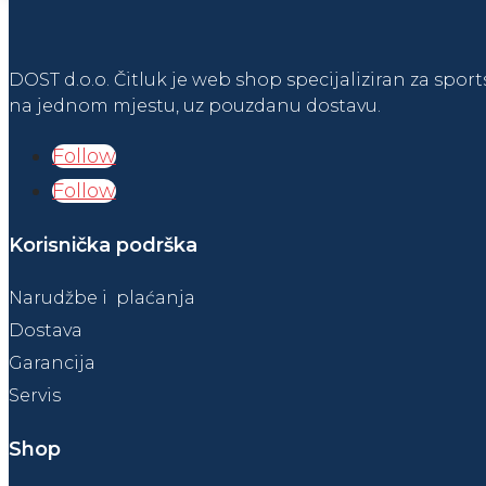
DOST d.o.o. Čitluk je web shop specijaliziran za sport
na jednom mjestu, uz pouzdanu dostavu.
Follow
Follow
Korisnička podrška
Narudžbe i plaćanja
Dostava
Garancija
Servis
Shop