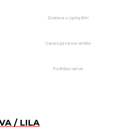
Dostava u cijeloj BiH
Garancija na sve artikle
Podrška i servis
VA / LILA