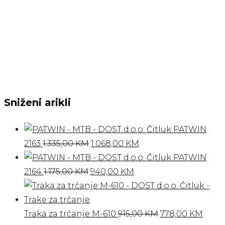
Sniženi arikli
PATWIN
Izvorna
Trenutna
2163
1.335,00
KM
1.068,00
KM
cijena
cijena
PATWIN
Izvorna
bila
Trenutna
je:
2164
1.175,00
KM
940,00
KM
cijena
je:
cijena
1.068,00 KM.
bila
1.335,00 KM.
je:
je:
940,00 KM.
Izvorna
Tren
Traka za trčanje M-610
915,00
KM
778,00
KM