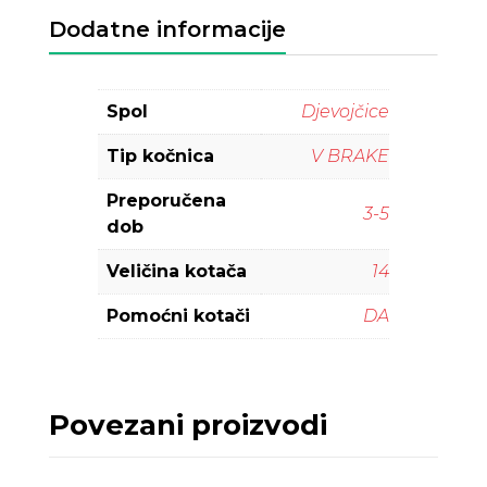
Dodatne informacije
Spol
Djevojčice
Tip kočnica
V BRAKE
Preporučena
3-5
dob
Veličina kotača
14
Pomoćni kotači
DA
Povezani proizvodi