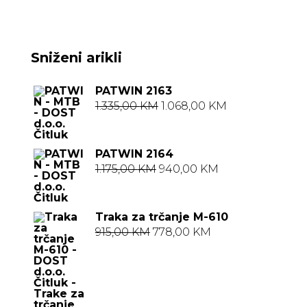
Sniženi arikli
PATWIN 2163
Izvorna
Trenutna
1.335,00
KM
1.068,00
KM
cijena
cijena
bila
je:
PATWIN 2164
je:
1.068,00 KM.
Izvorna
Trenutna
1.175,00
KM
940,00
KM
1.335,00 KM.
cijena
cijena
bila
je:
Traka za trčanje M-610
je:
940,00 KM.
Izvorna
Trenutna
915,00
KM
778,00
KM
1.175,00 KM.
cijena
cijena
bila
je:
je:
778,00 KM.