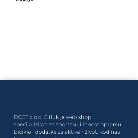
915,00 KM.
DODAJ U KOŠARICU
DOST d.o.o. Čitluk je web shop
specijaliziran za sportsku i fitness opremu,
bicikle i dodatke za aktivan život. Kod nas