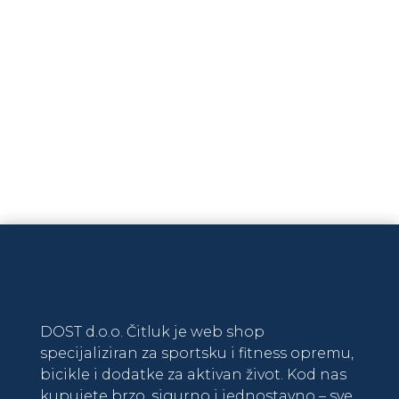
DODAJ U KOŠARICU
DOST d.o.o. Čitluk je web shop
specijaliziran za sportsku i fitness opremu,
bicikle i dodatke za aktivan život. Kod nas
kupujete brzo, sigurno i jednostavno – sve