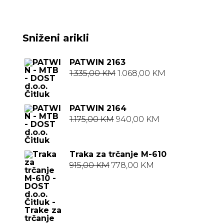
Sniženi arikli
PATWIN 2163
Izvorna
Trenutna
1.335,00
KM
1.068,00
KM
cijena
cijena
bila
je:
PATWIN 2164
je:
1.068,00 KM.
Izvorna
Trenutna
1.175,00
KM
940,00
KM
1.335,00 KM.
cijena
cijena
bila
je:
Traka za trčanje M-610
je:
940,00 KM.
Izvorna
Trenutna
915,00
KM
778,00
KM
1.175,00 KM.
cijena
cijena
bila
je:
je:
778,00 KM.
915,00 KM.