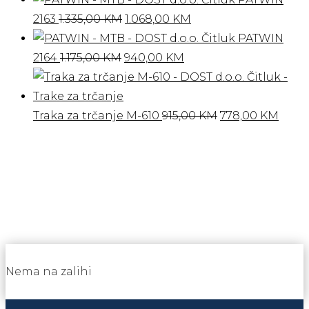
Izvorna
Trenutna
2163
1.335,00
KM
1.068,00
KM
cijena
cijena
PATWIN
Izvorna
bila
Trenutna
je:
2164
1.175,00
KM
940,00
KM
cijena
je:
cijena
1.068,00 KM.
bila
1.335,00 KM.
je:
je:
940,00 KM.
Izvorna
Tren
Traka za trčanje M-610
915,00
KM
778,00
KM
1.175,00 KM.
cijena
cijen
bila
je:
je:
778,0
915,00 KM.
Nema na zalihi