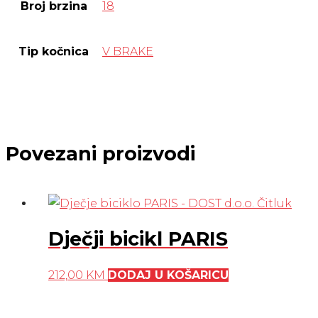
Broj brzina
18
Tip kočnica
V BRAKE
Povezani proizvodi
Dječji bicikl PARIS
212,00
KM
DODAJ U KOŠARICU