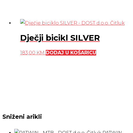
Dječji bicikl SILVER
183,00
KM
DODAJ U KOŠARICU
Sniženi arikli
PATWIN