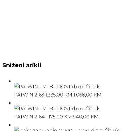
Sniženi arikli
Izvorna
Trenutna
PATWIN 2163
1.335,00
KM
1.068,00
KM
cijena
cijena
bila
je:
Izvorna
Trenutna
PATWIN 2164
1.175,00
KM
940,00
KM
je:
1.068,00 KM.
cijena
cijena
1.335,00 KM.