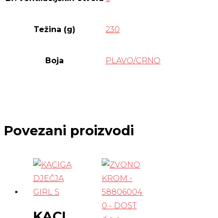
Težina (g)
230
Boja
PLAVO/CRNO
Povezani proizvodi
KACI