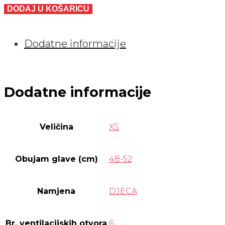
DJEČJA
DODAJ U KOŠARICU
BOY
XS
Dodatne informacije
količina
Dodatne informacije
Veličina
XS
Obujam glave (cm)
48-52
Namjena
DJECA
Br. ventilacijskih otvora
6