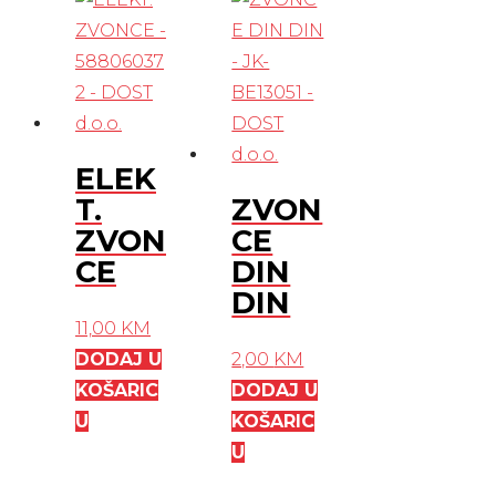
ELEK
T.
ZVON
ZVON
CE
CE
DIN
DIN
11,00
KM
DODAJ U
2,00
KM
KOŠARIC
DODAJ U
U
KOŠARIC
U