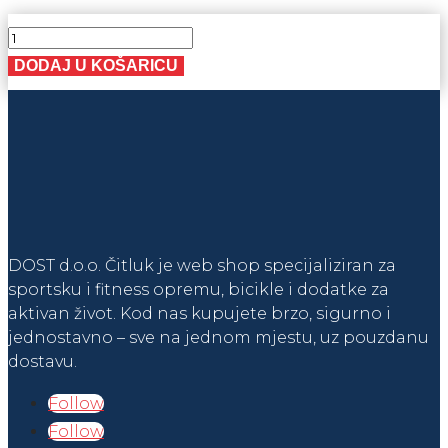
KACIGA
DJEČJA
DODAJ U KOŠARICU
GIRL
S
količina
DOST d.o.o. Čitluk je web shop specijaliziran za
sportsku i fitness opremu, bicikle i dodatke za
aktivan život. Kod nas kupujete brzo, sigurno i
jednostavno – sve na jednom mjestu, uz pouzdanu
dostavu.
Follow
Follow