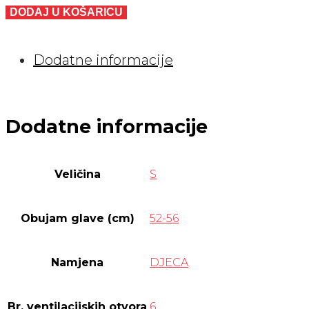
DJEČJA
DODAJ U KOŠARICU
GIRL
S
Dodatne informacije
količina
Dodatne informacije
Veličina
S
Obujam glave (cm)
52-56
Namjena
DJECA
Br. ventilacijskih otvora
6