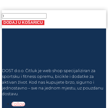
KACIGA
DJEČJA
DODAJ U KOŠARICU
GIRL
S
količina
DOST d.o.o. Čitluk je web shop specijaliziran za
sportsku i fitness opremu, bicikle i dodatke za
aktivan život. Kod nas kupujete brzo, sigurno i
jednostavno – sve na jednom mjestu, uz pouzdanu
dostavu.
Follow