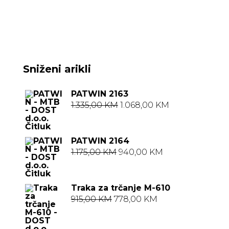
Sniženi arikli
PATWIN 2163
Izvorna
Trenutna
1.335,00
KM
1.068,00
KM
cijena
cijena
bila
je:
PATWIN 2164
je:
1.068,00 KM.
Izvorna
Trenutna
1.175,00
KM
940,00
KM
1.335,00 KM.
cijena
cijena
bila
je:
Traka za trčanje M-610
je:
940,00 KM.
Izvorna
Trenutna
915,00
KM
778,00
KM
1.175,00 KM.
cijena
cijena
bila
je: