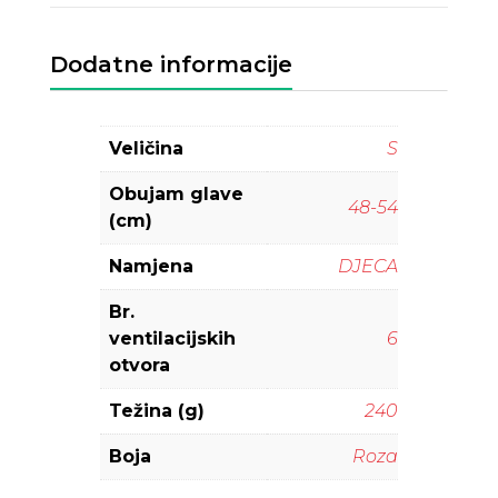
Dodatne informacije
Veličina
S
Obujam glave
48-54
(cm)
Namjena
DJECA
Br.
ventilacijskih
6
otvora
Težina (g)
240
Boja
Roza