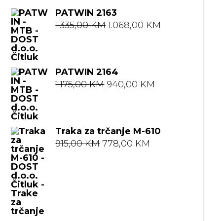
PATWIN 2163
Izvorna
Trenutna
1.335,00
KM
1.068,00
KM
cijena
cijena
bila
je:
PATWIN 2164
je:
1.068,00 KM.
Izvorna
Trenutna
1.175,00
KM
940,00
KM
1.335,00 KM.
cijena
cijena
bila
je:
Traka za trčanje M-610
je:
940,00 KM.
Izvorna
Trenutna
915,00
KM
778,00
KM
1.175,00 KM.
cijena
cijena
bila
je:
je:
778,00 KM.
915,00 KM.