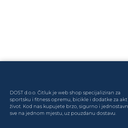
KACIGA ZA ODRASLE NEUTR
85,00
KM
DOST d.o.o. Čitluk je web shop specijaliziran za
sportsku i fitness opremu, bicikle i dodatke za ak
život. Kod nas kupujete brzo, sigurno i jednostavn
sve na jednom mjestu, uz pouzdanu dostavu.