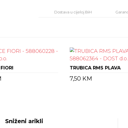
Dostava u cijeloj BiH
Garanci
FIORI
TRUBICA RMS PLAVA
M
7,50
KM
Sniženi arikli