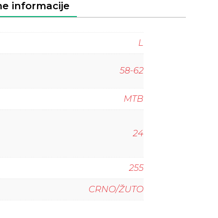
e informacije
L
58-62
MTB
24
255
CRNO/ŽUTO