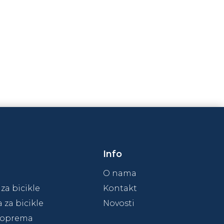
DODAJ U KOŠARICU
Info
O nama
 za bicikle
Kontakt
za bicikle
Novosti
s oprema