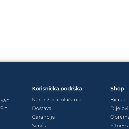
ON
Korisnička podrška
Shop
Narudžbe i plaćanja
Bicikli
tivan
o –
Dostava
Dijelovi
Garancija
Oprema 
Servis
Fitnes