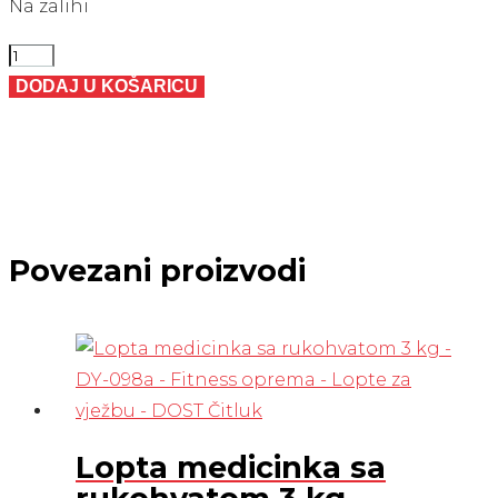
Na zalihi
Lopta
wall
DODAJ U KOŠARICU
ball
5
KG
količina
Povezani proizvodi
Lopta medicinka sa