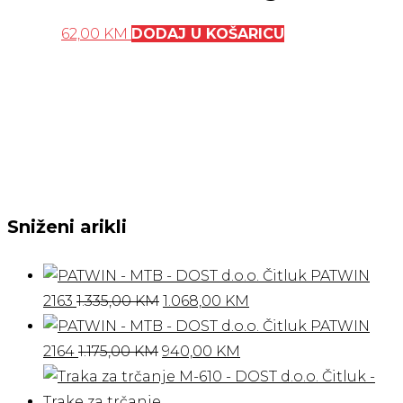
62,00
KM
DODAJ U KOŠARICU
Sniženi arikli
PATWIN
Izvorna
Trenutna
2163
1.335,00
KM
1.068,00
KM
cijena
cijena
PATWIN
Izvorna
bila
Trenutna
je:
2164
1.175,00
KM
940,00
KM
cijena
je:
cijena
1.068,00 KM.
bila
1.335,00 KM.
je: