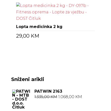
Lopta medicinka 2 kg
29,00
KM
Sniženi arikli
PATWIN 2163
Izvorna
Trenutna
1.335,00
KM
1.068,00
KM
cijena
cijena
bila
je: