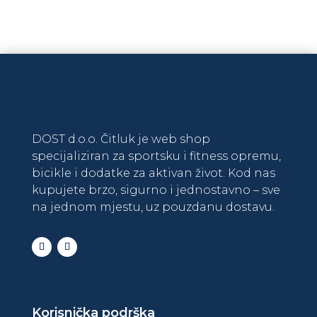
Na zalihi
DODAJ U KOŠARICU
DOST d.o.o. Čitluk je web shop
specijaliziran za sportsku i fitness opremu,
bicikle i dodatke za aktivan život. Kod nas
kupujete brzo, sigurno i jednostavno – sve
na jednom mjestu, uz pouzdanu dostavu.
Korisnička podrška