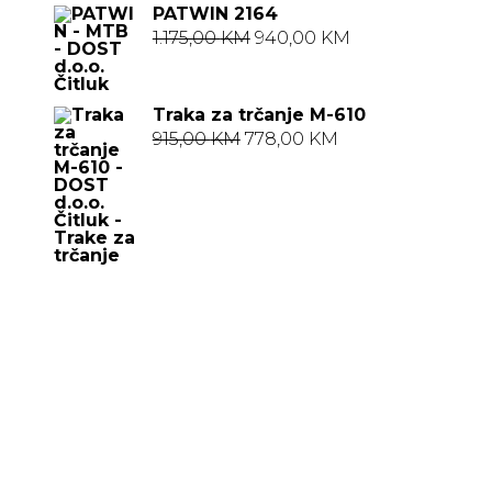
PATWIN 2164
je:
1.068,00 KM.
Izvorna
Trenutna
1.175,00
KM
940,00
KM
1.335,00 KM.
cijena
cijena
bila
je:
Traka za trčanje M-610
je:
940,00 KM.
Izvorna
Trenutna
915,00
KM
778,00
KM
1.175,00 KM.
cijena
cijena
bila
je:
je:
778,00 KM.
915,00 KM.