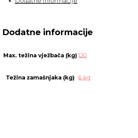
Dodatne informacije
količina
Dodatne informacije
Max. težina vježbača (kg)
120
Težina zamašnjaka (kg)
6 kg