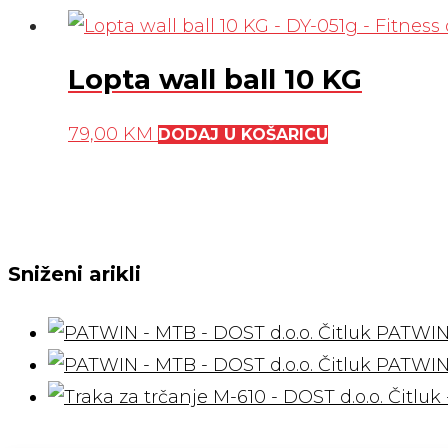
Lopta wall ball 10 KG
79,00
KM
DODAJ U KOŠARICU
Sniženi arikli
PATWIN
PATWIN