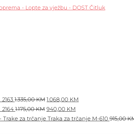
Izvorna
Trenutna
 2163
1.335,00
KM
1.068,00
KM
Izvorna
cijena
Trenutna
cijena
 2164
1.175,00
KM
940,00
KM
cijena
bila
cijena
je:
Traka za trčanje M-610
915,00
K
bila
je:
je:
1.068,00 KM.