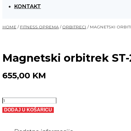
KONTAKT
HOME
/
FITNESS OPREMA
/
ORBITRECI
/ MAGNETSKI ORBIT
Magnetski orbitrek ST
655,00
KM
Magnetski
orbitrek
DODAJ U KOŠARICU
ST-
2810M