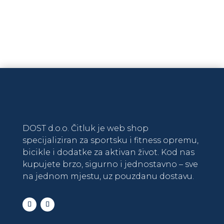
Na zalihi
DODAJ U KOŠARICU
DOST d.o.o. Čitluk je web shop
specijaliziran za sportsku i fitness opremu,
bicikle i dodatke za aktivan život. Kod nas
kupujete brzo, sigurno i jednostavno – sve
na jednom mjestu, uz pouzdanu dostavu.