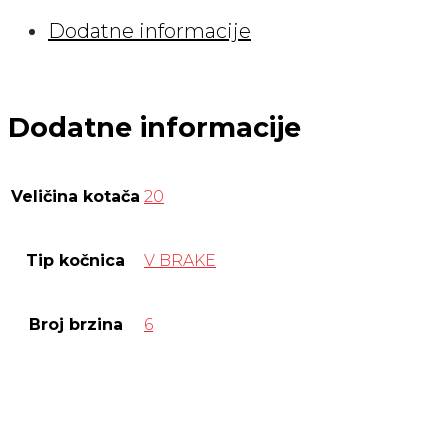
RED
Dodatne informacije
količina
Dodatne informacije
Veličina kotača
20
Tip kočnica
V BRAKE
Broj brzina
6