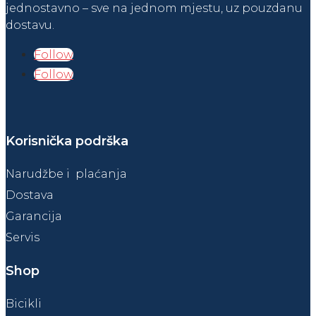
jednostavno – sve na jednom mjestu, uz pouzdanu
dostavu.
Follow
Follow
Korisnička podrška
Narudžbe i plaćanja
Dostava
Garancija
Servis
Shop
Bicikli