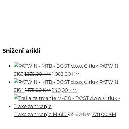
Sniženi arikli
PATWIN
Izvorna
Trenutna
2163
1.335,00
KM
1.068,00
KM
cijena
cijena
PATWIN
Izvorna
bila
Trenutna
je:
2164
1.175,00
KM
940,00
KM
cijena
je:
cijena
1.068,00 KM.
bila
1.335,00 KM.
je:
je:
940,00 KM.
Izvorna
Tren
Traka za trčanje M-610
915,00
KM
778,00
KM
1.175,00 KM.
cijena
cijen