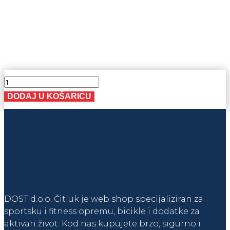
bila
je:
je:
778,0
915,00 KM.
SPIKE
6
DODAJ U KOŠARICU
b.
RED
količina
DOST d.o.o. Čitluk je web shop specijaliziran za
sportsku i fitness opremu, bicikle i dodatke za
aktivan život. Kod nas kupujete brzo, sigurno i