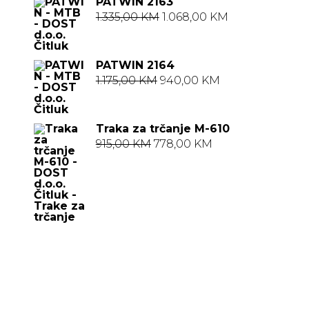
PATWIN 2163
Izvorna
Trenutna
1.335,00
KM
1.068,00
KM
cijena
cijena
bila
je:
PATWIN 2164
je:
1.068,00 KM.
Izvorna
Trenutna
1.175,00
KM
940,00
KM
1.335,00 KM.
cijena
cijena
bila
je:
Traka za trčanje M-610
je:
940,00 KM.
Izvorna
Trenutna
915,00
KM
778,00
KM
1.175,00 KM.
cijena
cijena
bila
je:
je:
778,00 KM.
915,00 KM.