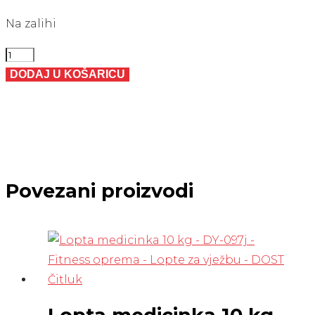
Na zalihi
Uteg
metalni
DODAJ U KOŠARICU
sivi
dia
26,5
mm
količina
Povezani proizvodi