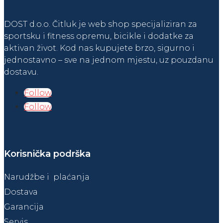
DOST d.o.o. Čitluk je web shop specijaliziran za
sportsku i fitness opremu, bicikle i dodatke za
aktivan život. Kod nas kupujete brzo, sigurno i
jednostavno – sve na jednom mjestu, uz pouzdanu
dostavu.
Follow
Follow
Korisnička podrška
Narudžbe i plaćanja
Dostava
Garancija
Servis