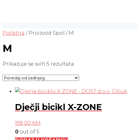
Početna
/ Proizvod Spol / M
M
Poredano
Prikazuje se svih 5 rezultata
po
najnovijem
Dječji bicikl X-ZONE
198,00
KM
0
out of 5