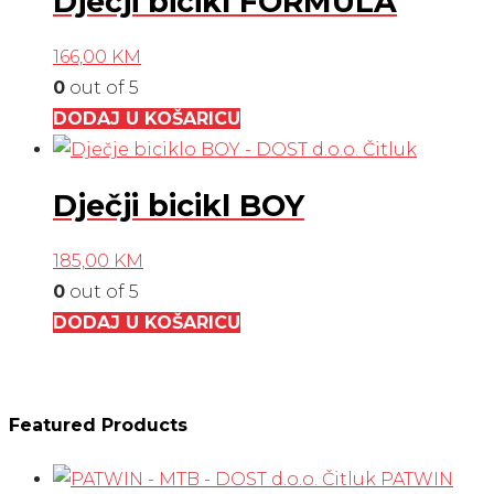
Dječji bicikl FORMULA
166,00
KM
0
out of 5
DODAJ U KOŠARICU
Dječji bicikl BOY
185,00
KM
0
out of 5
DODAJ U KOŠARICU
Featured Products
PATWIN