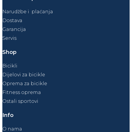
Narudžbe i plaćanja
Dostava
Garancija
Servis
Shop
Bicikli
Dijelovi za bicikle
Oprema za bicikle
Fitness oprema
Ostali sportovi
Info
O nama