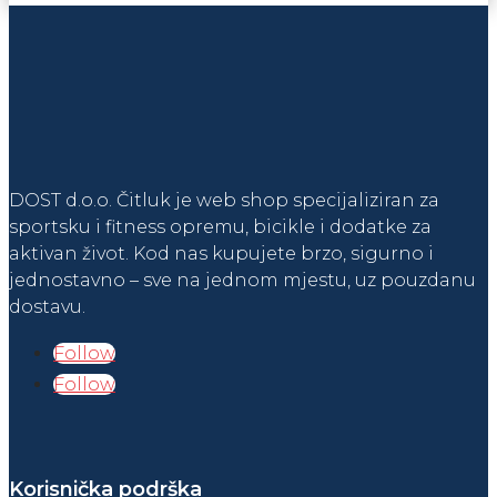
količina
DOST d.o.o. Čitluk je web shop specijaliziran za
sportsku i fitness opremu, bicikle i dodatke za
aktivan život. Kod nas kupujete brzo, sigurno i
jednostavno – sve na jednom mjestu, uz pouzdanu
dostavu.
Follow
Follow
Korisnička podrška