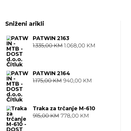
Sniženi arikli
PATWIN 2163
Izvorna
Trenutna
1.335,00
KM
1.068,00
KM
cijena
cijena
bila
je:
PATWIN 2164
je:
1.068,00 KM.
Izvorna
Trenutna
1.175,00
KM
940,00
KM
1.335,00 KM.
cijena
cijena
bila
je:
Traka za trčanje M-610
je:
940,00 KM.
Izvorna
Trenutna
915,00
KM
778,00
KM
1.175,00 KM.
cijena
cijena