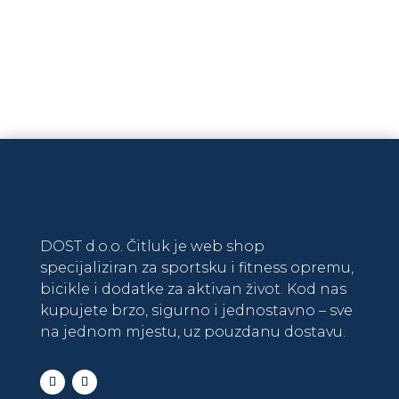
Na zalihi
DODAJ U KOŠARICU
DOST d.o.o. Čitluk je web shop
specijaliziran za sportsku i fitness opremu,
bicikle i dodatke za aktivan život. Kod nas
kupujete brzo, sigurno i jednostavno – sve
na jednom mjestu, uz pouzdanu dostavu.