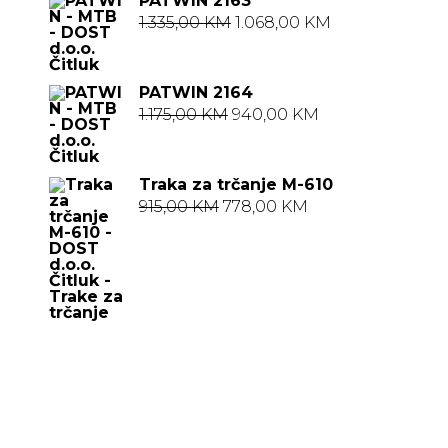
PATWIN 2163
Izvorna
Trenutna
1.335,00
KM
1.068,00
KM
cijena
cijena
bila
je:
PATWIN 2164
je:
1.068,00 KM.
Izvorna
Trenutna
1.175,00
KM
940,00
KM
1.335,00 KM.
cijena
cijena
bila
je:
Traka za trčanje M-610
je:
940,00 KM.
Izvorna
Trenutna
915,00
KM
778,00
KM
1.175,00 KM.
cijena
cijena
bila
je:
je:
778,00 KM.
915,00 KM.