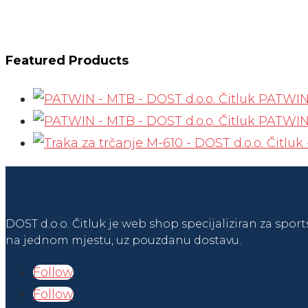
Featured Products
PATWIN
PATWIN
DOST d.o.o. Čitluk je web shop specijaliziran za sport
na jednom mjestu, uz pouzdanu dostavu.
Follow
Follow