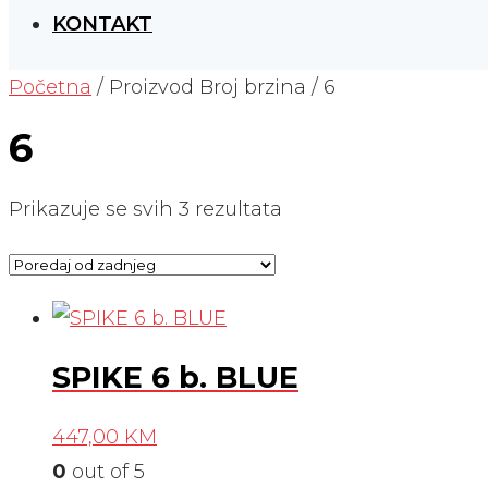
KONTAKT
Početna
/ Proizvod Broj brzina / 6
6
Poredano
Prikazuje se svih 3 rezultata
po
najnovijem
SPIKE 6 b. BLUE
447,00
KM
0
out of 5