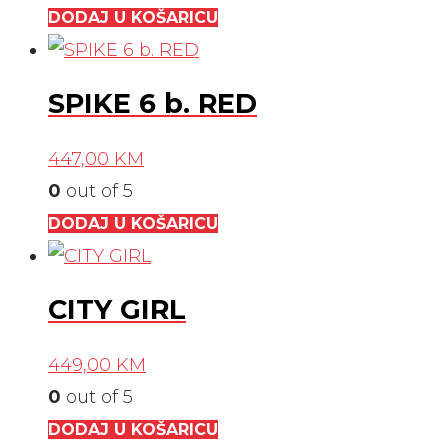
DODAJ U KOŠARICU
SPIKE 6 b. RED
447,00
KM
0
out of 5
DODAJ U KOŠARICU
CITY GIRL
449,00
KM
0
out of 5
DODAJ U KOŠARICU