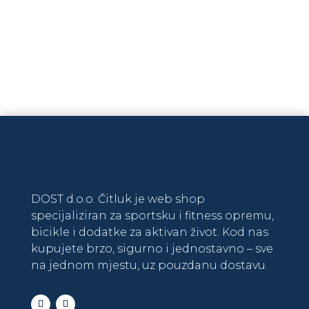
Na zalihi
DODAJ U KOŠARICU
DOST d.o.o. Čitluk je web shop
specijaliziran za sportsku i fitness opremu,
bicikle i dodatke za aktivan život. Kod nas
kupujete brzo, sigurno i jednostavno – sve
na jednom mjestu, uz pouzdanu dostavu.