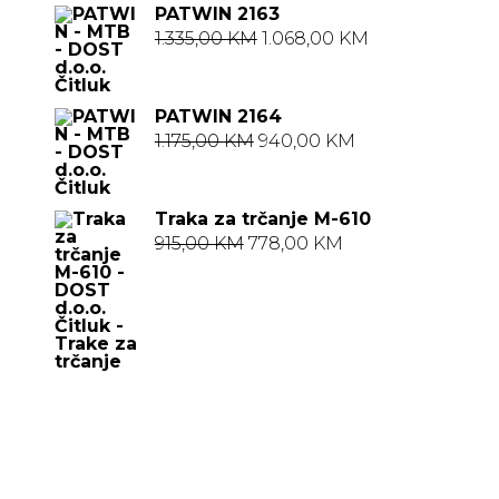
PATWIN 2163
Izvorna
Trenutna
1.335,00
KM
1.068,00
KM
cijena
cijena
bila
je:
PATWIN 2164
je:
1.068,00 KM.
Izvorna
Trenutna
1.175,00
KM
940,00
KM
1.335,00 KM.
cijena
cijena
bila
je:
Traka za trčanje M-610
je:
940,00 KM.
Izvorna
Trenutna
915,00
KM
778,00
KM
1.175,00 KM.
cijena
cijena
bila
je:
je:
778,00 KM.
915,00 KM.