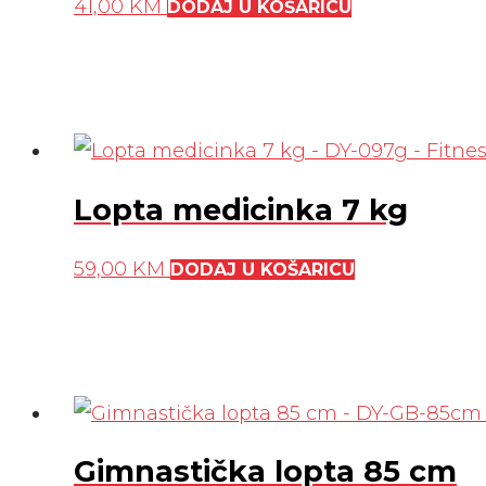
41,00
KM
DODAJ U KOŠARICU
Lopta medicinka 7 kg
59,00
KM
DODAJ U KOŠARICU
Gimnastička lopta 85 cm