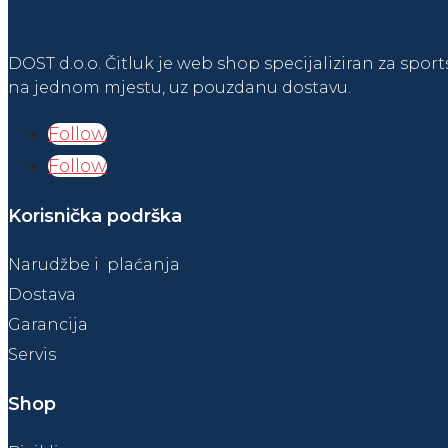
DOST d.o.o. Čitluk je web shop specijaliziran za sport
na jednom mjestu, uz pouzdanu dostavu.
Follow
Follow
Korisnička podrška
Narudžbe i plaćanja
Dostava
Garancija
Servis
Shop