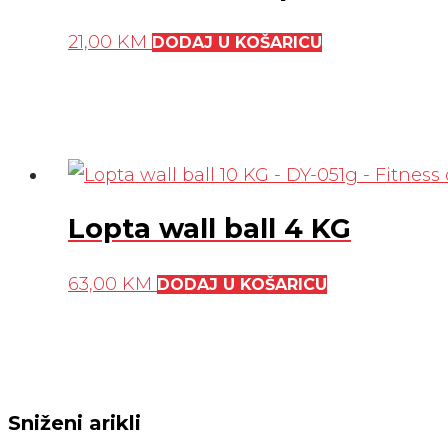
21,00
KM
DODAJ U KOŠARICU
Lopta wall ball 4 KG
63,00
KM
DODAJ U KOŠARICU
Sniženi arikli