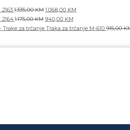
Izvorna
Trenutna
 2163
1.335,00
KM
1.068,00
KM
Izvorna
cijena
Trenutna
cijena
 2164
1.175,00
KM
940,00
KM
cijena
bila
cijena
je:
Traka za trčanje M-610
915,00
K
bila
je:
je:
1.068,00 KM.
je:
1.335,00 KM.
940,00 KM.
1.175,00 KM.