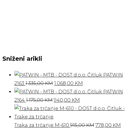
Sniženi arikli
PATWIN
Izvorna
Trenutna
2163
1.335,00
KM
1.068,00
KM
cijena
cijena
PATWIN
Izvorna
bila
Trenutna
je:
2164
1.175,00
KM
940,00
KM
cijena
je:
cijena
1.068,00 KM.
bila
1.335,00 KM.
je:
je:
940,00 KM.
Izvorna
Tren
Traka za trčanje M-610
915,00
KM
778,00
KM
1.175,00 KM.
cijena
cijen