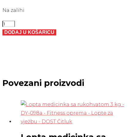
Na zalihi
Uteg
metalni
DODAJ U KOŠARICU
sivi
dia
51
mm
količina
Povezani proizvodi