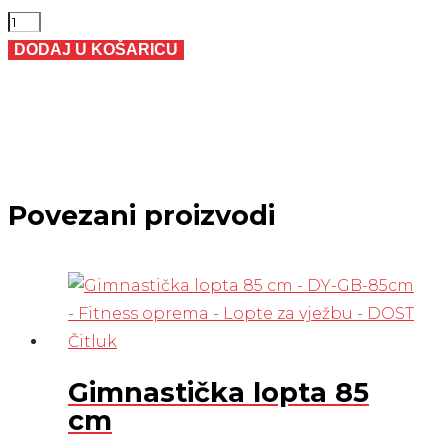
Uteg
s
DODAJ U KOŠARICU
ručkom
12
kg
količina
Povezani proizvodi
Gimnastička lopta 85
cm