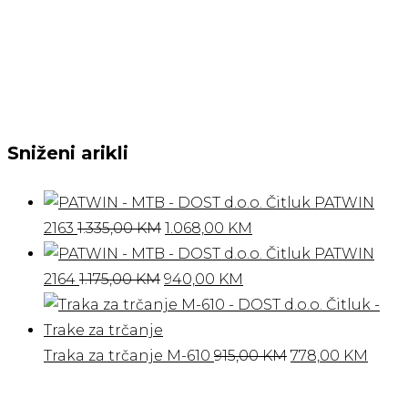
Sniženi arikli
PATWIN
Izvorna
Trenutna
2163
1.335,00
KM
1.068,00
KM
cijena
cijena
PATWIN
Izvorna
bila
Trenutna
je:
2164
1.175,00
KM
940,00
KM
cijena
je:
cijena
1.068,00 KM.
bila
1.335,00 KM.
je:
je:
940,00 KM.
Izvorna
Tren
Traka za trčanje M-610
915,00
KM
778,00
KM
1.175,00 KM.
cijena
cijen
bila
je: